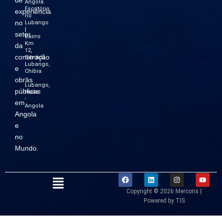
Angola
Escritório
experiência
no
no
Lubango
|
setor
Bairro
Km
da
12,
construção
Sentido
Lubango,
e
Chibia
–
obras
Lubango,
públicas
Huila
-
em
Angola
Angola
e
no
Mundo.
Menu
F
L
I
Y
a
i
n
o
c
n
s
u
Copyright © 2026 Mercons |
e
k
t
t
Powered by TIS
b
e
a
u
o
d
g
b
o
i
r
e