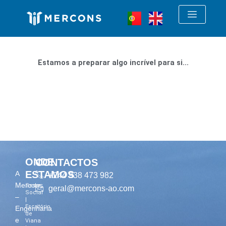
Skip
to
content
Estamos a preparar algo incrível para si...
ONDE
CONTACTOS
ESTAMOS
A
+244 938 473 982
Mercons
Sede
geral@mercons-ao.com
Social
–
|
Escritório
Engenharia
de
e
Viana