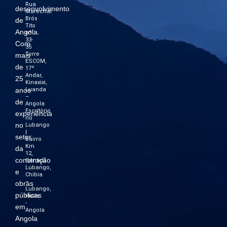
Rua
desenvolvimento
Marechal
Brós
de
Tito
Angola.
nº
33-
Com
35
Torre
mais
ESCOM,
de
17º
Andar,
25
Kinaxixi,
anos
Luanda
–
de
Angola
Escritório
experiência
no
no
Lubango
|
setor
Bairro
Km
da
12,
construção
Sentido
Lubango,
e
Chibia
–
obras
Lubango,
públicas
Huila
-
em
Angola
Angola